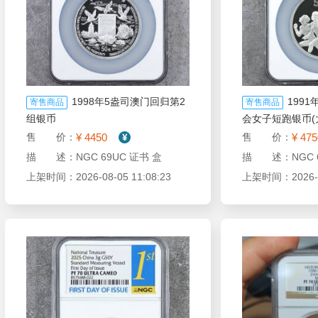
1998年5盎司澳门回归第2
199
寄售商品
寄售商品
组银币
会女子短跑银币(大
¥ 4450
¥ 475
售 价：
售 价：
描 述：NGC 69UC 证书 盒
描 述：NGC 6
上架时间：2026-08-05 11:08:23
上架时间：2026-08