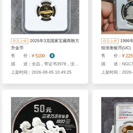
2025年3克国家宝藏商鞅方
198
自主上传
自主上传
升金币
组张衡银币(UC)
¥ 5100
¥ 225
售 价：
售 价：
描 述：全品，带证书3978，没有红斑
上架时间：2026-08-05 10:49:25
上架时间：2026-08