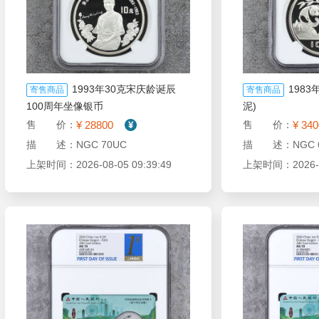
1993年30克宋庆龄诞辰
198
寄售商品
寄售商品
100周年坐像银币
泥)
¥ 28800
¥ 34
售 价：
售 价：
描 述：NGC 70UC
描 述：NGC 6
上架时间：2026-08-05 09:39:49
上架时间：2026-08