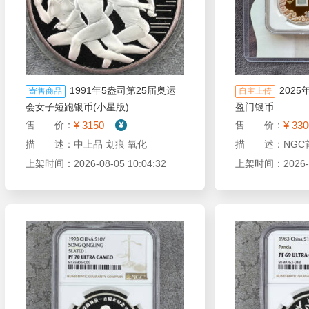
1991年5盎司第25届奥运
202
寄售商品
自主上传
会女子短跑银币(小星版)
盈门银币
¥ 3150
¥ 330
售 价：
售 价：
描 述：中上品 划痕 氧化
上架时间：2026-08-05 10:04:32
上架时间：2026-08