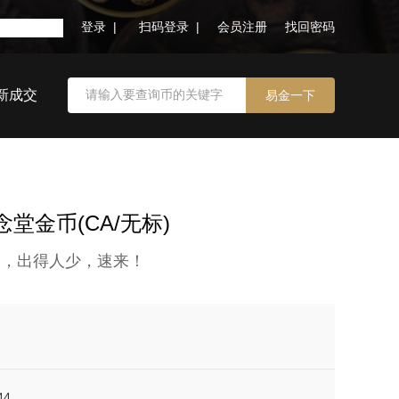
登录 |
扫码登录 |
会员注册
找回密码
新成交
念堂金币(CA/无标)
多，出得人少，速来！
44