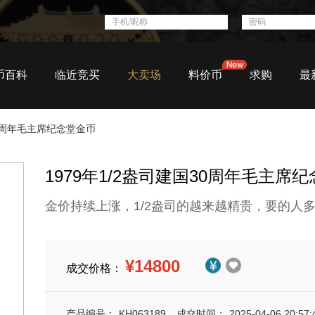
币百科
临近竞买
大卖场
料价币
求购
最
30周年毛主席纪念堂金币
1979年1/2盎司建国30周年毛主席纪
金价持续上涨，1/2盎司的越来越精贵，要的人
¥14800
成交价格：
产品编号：
KH063189
成交时间：
2025-04-06 20:57: